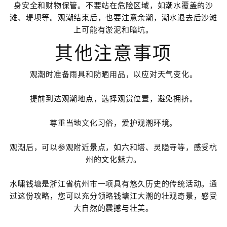
身安全和财物保管。不要站在危险区域，如潮水覆盖的沙
滩、堤坝等。观潮结束后，也要注意余潮，潮水退去后沙滩
上可能有淤泥和暗坑。
其他注意事项
观潮时准备雨具和防晒用品，以应对天气变化。
提前到达观潮地点，选择观赏位置，避免拥挤。
尊重当地文化习俗，爱护观潮环境。
观潮后，可以参观附近景点，如六和塔、灵隐寺等，感受杭
州的文化魅力。
水啸钱塘是浙江省杭州市一项具有悠久历史的传统活动。通
过这份攻略，您可以充分领略钱塘江大潮的壮观奇景，感受
大自然的震撼与壮美。