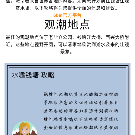
涵，吸引着来自世界各地的游客。如果您计划前往钱塘江观
赏水啸，以下攻略将为您提供全面的信息和建议。
bbin官方平台
观潮地点
最佳的观潮地点位于老盐仓公园、钱塘江大桥、西兴大桥附
近。这些地点视野开阔，可以清晰地欣赏到潮水袭来的壮观
景象。