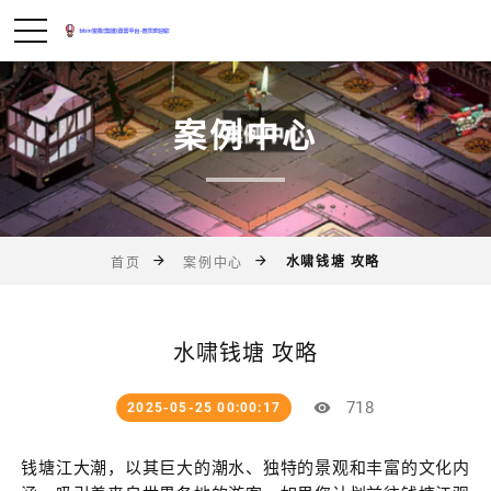
案例中心
水啸钱塘 攻略
首页
案例中心
水啸钱塘 攻略
718
2025-05-25 00:00:17
钱塘江大潮，以其巨大的潮水、独特的景观和丰富的文化内