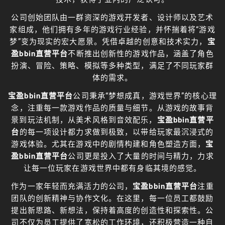
公司创始团队由一群资深的游戏开发者、设计师以及艺术
家组成，他们拥有多年的游戏行业经验，并怀揣着将“游戏
梦”变为现实的宏大愿景。凭借卓越的创意和技术实力，
宝
盈bbin直营平台
不断推出创新性的游戏作品，涵盖了角色
扮演、冒险、策略、模拟等多种类型，满足了不同玩家群
体的需求。
宝盈bbin直营平台
公司秉承“梦想成真，游戏世界”的核心理
念，注重每一款游戏作品的质量与细节。从游戏的故事背
景到玩法机制，从美术风格到音效配乐，
宝盈bbin直营平
台
的每一项设计都力求做到极致，以带给玩家最沉浸式的
游戏体验。尤其在游戏中的剧情构建和角色塑造方面，
宝
盈bbin直营平台
公司更是投入了大量的时间与精力，力求
让每一位玩家在游戏世界中都有身临其境的感觉。
作为一家年轻而充满活力的公司，
宝盈bbin直营平台
注重
团队的创新精神与协作文化。在这里，每一位员工都鼓励
提出新思路、新想法，保持着高度的创造性和探索性。公
司不仅为员工提供了宽松的工作环境，还积极营造一种自