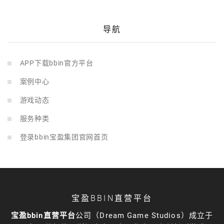
导航
APP下载bbin官方平台
案例中心
游戏动态
服务种类
登录bbin宝盈集团官网首页
宝盈BBIN直营平台
宝盈bbin直营平台
公司（Dream Game Studios）成立于