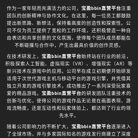
作为一家年轻而充满活力的公司，
宝盈bbin直营平台
注重
团队的创新精神与协作文化。在这里，每一位员工都鼓励
提出新思路、新想法，保持着高度的创造性和探索性。公
司不仅为员工提供了宽松的工作环境，还积极营造一种自
由表达和共享创意的文化氛围，使得每个团队成员都能在
不断碰撞与合作中，产生出最具价值的创作灵感。
在技术研发上，
宝盈bbin直营平台
始终站在行业的前沿，
积极探索人工智能、虚拟现实（VR）、增强现实（AR）等
新兴技术在游戏中的应用。公司早在成立初期便开始研发
适用于次世代游戏主机与移动平台的游戏引擎，并凭借其
独立开发的游戏引擎技术，成功推出了一系列深受玩家喜
爱的精品游戏。
宝盈bbin直营平台
的研发团队注重技术的
创新与优化，使得公司的游戏作品无论是在画面表现、游
戏流畅度，还是互动性和玩家体验上，都达到了行业的领
先水平。
随着公司影响力的不断扩大，
宝盈bbin直营平台
逐渐进入
了全球市场，并与多家国际知名的游戏发行商建立了深度