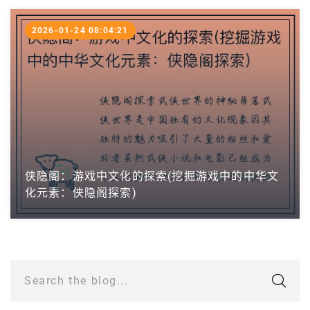
2026-01-24 08:04:21
侠隐阁：游戏中文化的探索(挖掘游戏中的中华文
化元素：侠隐阁探索)
Search the blog...