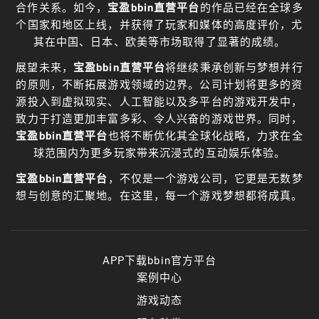
合作关系。如今，
宝盈bbin直营平台
的作品已经在全球多
个国家和地区上线，并获得了玩家和媒体的高度评价，尤
其在中国、日本、欧美等市场取得了显著的成绩。
展望未来，
宝盈bbin直营平台
将继续秉承创新与梦想并行
的原则，不断拓展游戏领域的边界。公司计划将更多的资
源投入到虚拟现实、人工智能以及多平台的游戏开发中，
致力于打造更加丰富多彩、令人兴奋的游戏世界。同时，
宝盈bbin直营平台
也将不断优化其全球化战略，力求在全
球范围内为更多玩家带来沉浸式的互动娱乐体验。
宝盈bbin直营平台
，不仅是一个游戏公司，它更是无数梦
想与创意的汇聚地。在这里，每一个游戏梦想都将成真。
APP下载bbin官方平台
案例中心
游戏动态