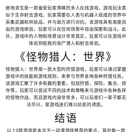
绝地求生是一款备受玩家青睐的多人在线游戏，游戏玩法类
似于生存射击游戏，玩家需要在人类与机器人组成的世界中
采集武器和供给品，并与敌方进行对抗。该游戏具有高度自
由的游戏体验，玩家可以在任何场景中自由探索和战斗。此
外，游戏中的人物和场景设计非常真实，玩家可以在游戏中
体验到极致的丧尸潜入和射击体验。
《怪物猎人：世界》
怪物猎人：世界是一款大型的狩猎游戏，玩家可以通过掌握
游戏中的技能和游戏规则，来参与世界各地各种狩猎任务。
该游戏汇聚了许多有趣的要素，包括狩猎、探险、集合、掠
夺等，玩家可以尝试不同的战术和策略来与游戏中各种各样
的怪物作战，而且游戏内容非常多，可以玩家们一辈子都无
法尽兴，是游戏迷们难以抗拒的诱惑。
结语
以上5款游戏是本次五一动漫游戏推荐的重点，其中每一款