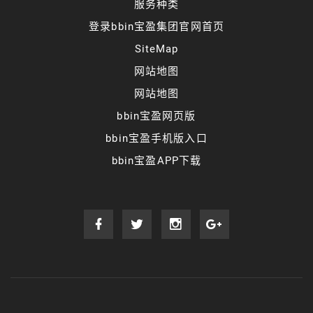
服务种类
登录bbin宝盈集团官网首页
SiteMap
网站地图
网站地图
bbin宝盈网页版
bbin宝盈手机版入口
bbin宝盈APP下载