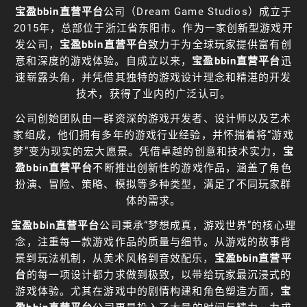
宝盈bbin直营平台
公司（Dream Game Studios）成立于
2015年，总部位于浙江省东阳市。作为一家创新型游戏开
发公司，
宝盈bbin直营平台
致力于为全球玩家提供富有创
意和深度的游戏体验。自成立以来，
宝盈bbin直营平台
迅
速崭露头角，并凭借其独特的游戏设计理念和精湛的开发
技术，获得了业内的广泛认可。
公司创始团队由一群资深的游戏开发者、设计师以及艺术
家组成，他们拥有多年的游戏行业经验，并怀揣着将“游戏
梦”变为现实的宏大愿景。凭借卓越的创意和技术实力，
宝
盈bbin直营平台
不断推出创新性的游戏作品，涵盖了角色
扮演、冒险、策略、模拟等多种类型，满足了不同玩家群
体的需求。
宝盈bbin直营平台
公司秉承“梦想成真，游戏世界”的核心理
念，注重每一款游戏作品的质量与细节。从游戏的故事背
景到玩法机制，从美术风格到音效配乐，
宝盈bbin直营平
台
的每一项设计都力求做到极致，以带给玩家最沉浸式的
游戏体验。尤其在游戏中的剧情构建和角色塑造方面，
宝