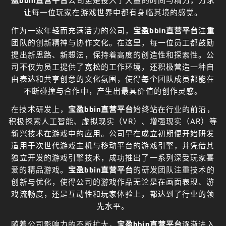
盈bbin直营平台
公司更是投入了大量的时间与精力，力求
让每一位玩家在游戏世界中都有身临其境的感觉。
作为一家年轻而充满活力的公司，
宝盈bbin直营平台
注重
团队的创新精神与协作文化。在这里，每一位员工都鼓励
提出新思路、新想法，保持着高度的创造性和探索性。公
司不仅为员工提供了宽松的工作环境，还积极营造一种自
由表达和共享创意的文化氛围，使得每个团队成员都能在
不断碰撞与合作中，产生出最具价值的创作灵感。
在技术研发上，
宝盈bbin直营平台
始终站在行业的前沿，
积极探索人工智能、虚拟现实（VR）、增强现实（AR）等
新兴技术在游戏中的应用。公司早在成立初期便开始研发
适用于次世代游戏主机与移动平台的游戏引擎，并凭借其
独立开发的游戏引擎技术，成功推出了一系列深受玩家喜
爱的精品游戏。
宝盈bbin直营平台
的研发团队注重技术的
创新与优化，使得公司的游戏作品无论是在画面表现、游
戏流畅度，还是互动性和玩家体验上，都达到了行业的领
先水平。
随着公司影响力的不断扩大，
宝盈bbin直营平台
逐渐进入